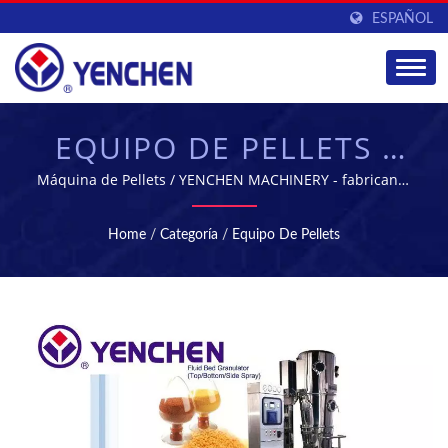
ESPAÑOL
EQUIPO DE PELLETS -
EQUIPOS DE
Máquina de Pellets / YENCHEN MACHINERY - fabricante
líder de maquinaria farmacéutica en Taiwán
FABRICACIÓN PARA LA
Home
/
Categoría
/
Equipo De Pellets
INDUSTRIA
FARMACÉUTICA |
YENCHEN