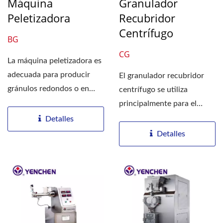
Máquina
Granulador
Peletizadora
Recubridor
Centrífugo
BG
CG
La máquina peletizadora es
adecuada para producir
El granulador recubridor
gránulos redondos o en
centrífugo se utiliza
forma de bola. El proceso...
principalmente para el
proceso de granulación...
Detalles
Detalles