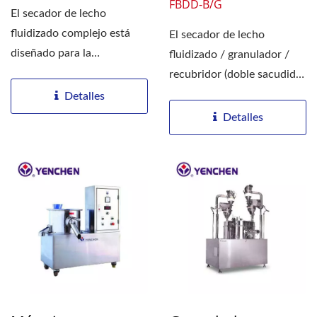
FBDD-B/G
El secador de lecho
fluidizado complejo está
El secador de lecho
diseñado para la
fluidizado / granulador /
granulación por
recubridor (doble sacudida)
pulverización...
es una máquina
Detalles
multifuncional...
Detalles