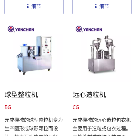
多种功能。符合cGMP、
细节
细节
PIC/S...
球型整粒机
远心造粒机
BG
CG
元成機械的球型整粒机专为
元成機械的远心造粒包衣机
生产圆形或球形颗粒而设
主要用于造粒或包衣过程。