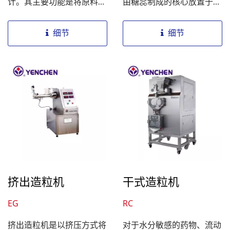
计。其主要功能是将原料中
由糖蕊制成的核心放置于旋
的长条形颗粒经过特殊设计
转盘上，并在造粒室中形成
的滚动过程，转变为所需的
热风流动。通过热风的作
细节
细节
圆形或球形颗粒。适用于制
用，核心开始滚动，同时液
药、食品等行业。球型整粒
体药剂经由泵浦和喷枪均匀
机的设计精巧，操作简单，
地喷洒在滚动的核心上，使
能够快速而有效地将原料加
得核心逐渐被一层层地包
工成符合要求的圆形或球形
覆，同时在包覆的过程中进
颗粒，提高了生产效率和产
行干燥，若粉末包覆，则同
品品质。
时进行定量下粉，以形成一
层膜状结构。如此一层一层
地包覆，最终达到制作颗粒
或包覆的效果。机器设计精
挤出造粒机
干式造粒机
巧，操作简单，适用于制药
EG
RC
等产业的生产需求。
挤出造粒机是以挤压方式将
对于水分敏感的药物、流动