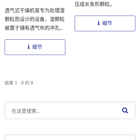
压成长条形颗粒。
通过整粒机的处理，获得所
透气式干燥机是专为处理湿
需的均匀颗粒。
颗粒而设计的设备，湿颗粒
细节
被置于铺有透气布的冲孔干
燥盘上，以确保有效的干
燥。每层干燥盘都放置在独
细节
立的风道内台车上，有助于
调节干燥过程中的空气流动
和温度控制。进风系统经过
除湿、加热和过滤处理，将
结果 1 - 8 的 8
热风送入干燥室，当热风穿
过湿颗粒时，它会带走颗粒
中的水分，实现有效的干
燥。