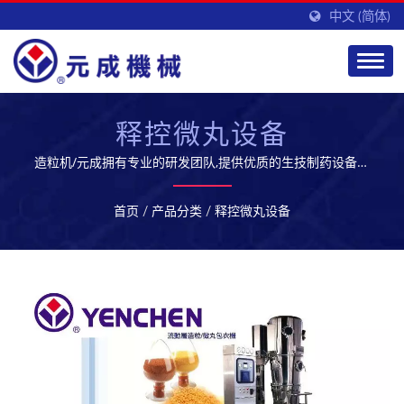
中文 (简体)
释控微丸设备
造粒机/元成拥有专业的研发团队,提供优质的生技制药设备及
服务,开拓全球市场
首页
/
产品分类
/
释控微丸设备