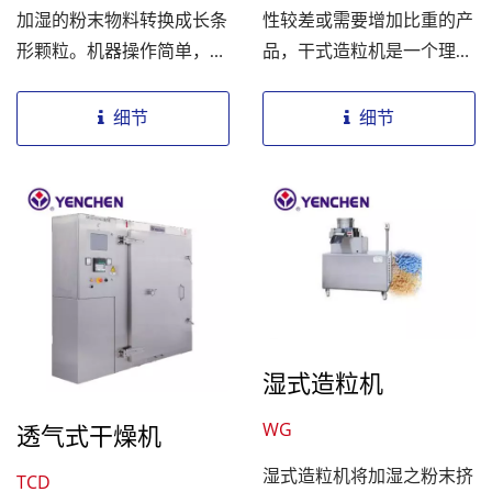
加湿的粉末物料转换成长条
性较差或需要增加比重的产
形颗粒。机器操作简单，可
品，干式造粒机是一个理想
以根据所需的颗粒大小调整
的选择。由于制程中不需要
网子孔径，以满足生产需
水或溶剂，因此无需进行干
细节
细节
求。适用于各种行业，如制
燥过程，使制程更加简化且
药、食品、化工等。
节省时间和成本。即使在干
式造粒过程中，仍可以添加
黏合剂和润滑剂以达到所需
的效果。 操作上，干式造
粒机由一螺杆送料机构将混
合好的粉末送入压力螺杆向
下推送，然后粉末进入两个
湿式造粒机
罗拉滚轮的间隙。在压力螺
杆和油压的作用下，粉末被
WG
透气式干燥机
挤压成片块，然后通过两个
湿式造粒机将加湿之粉末挤
TCD
棘轮进一步加工成片。最后