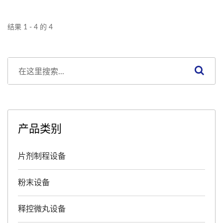
确的密封效果。运转中也能
够调整，大幅减少了设定所
结果 1 - 4 的 4
花费的时间。维护性也大幅
地上升。板条可利用专用治
具简单拆下，乘载架附有防
止掉落机能，且干燥组件的
乘载架也可一触式简单拆
装。 HICAPSEAL...
产品类别
片剂制程设备
粉末设备
释控微丸设备