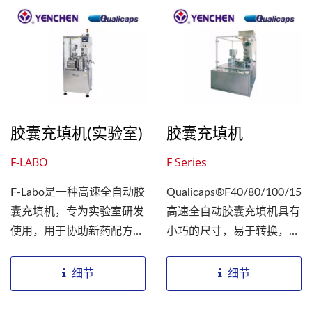
胶囊充填机(实验室)
胶囊充填机
F-LABO
F Series
F-Labo是一种高速全自动胶
Qualicaps®F40/80/100/150
囊充填机，专为实验室研发
高速全自动胶囊充填机具有
使用，用于协助新药配方和
小巧的尺寸，易于转换，能
制造调查。这种充填机可以
够高精度充填和处理各种剂
在同一个胶囊中填充多种药
型的能力。机器的产量为
细节
细节
剂，包括微丸、液体和粉
40,000-150,000...
末。即使只填充少量药剂，