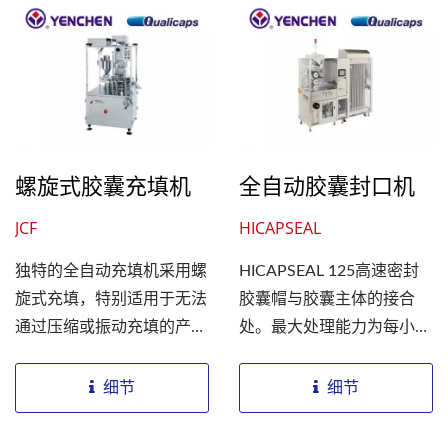
此充填机也能实现高精度的
充填。 Agent...
螺旋式胶囊充填机
全自动胶囊封口机
JCF
HICAPSEAL
独特的全自动充填机采用螺
HICAPSEAL 125高速密封
旋式充填，特别适用于无法
胶囊帽与胶囊主体的接合
通过压缩或振动充填的产
处。最大处理能力为每小时
品。适用于健康食品。机器
125,000粒。另有搭载密封
设计小巧，适合小尺寸，能
位置调整机能、颜色检查机
细节
细节
最大限度地利用生产空
能。密封位置可透过各个罗
间。...
拉独立调整，以达到更为正