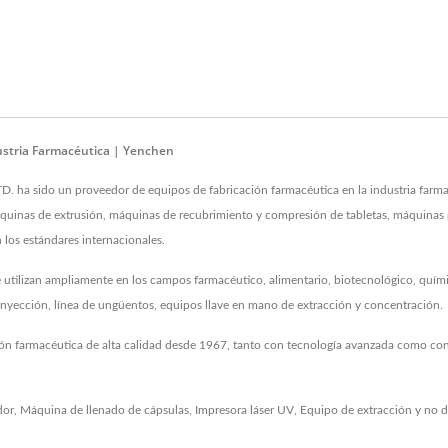
dustria Farmacéutica | Yenchen
 sido un proveedor de equipos de fabricación farmacéutica en la industria farmac
 máquinas de extrusión, máquinas de recubrimiento y compresión de tabletas, máquinas p
 los estándares internacionales.
 utilizan ampliamente en los campos farmacéutico, alimentario, biotecnológico, químic
 inyección, línea de ungüentos, equipos llave en mano de extracción y concentración.
ión farmacéutica de alta calidad desde 1967, tanto con tecnología avanzada como con
dor
,
Máquina de llenado de cápsulas
,
Impresora láser UV
,
Equipo de extracción
y no 