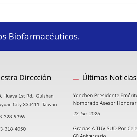
os Biofarmacéuticos.
estra Dirección
Últimas Noticias
Yenchen Presidente Emérit
, Huaya 1st Rd., Guishan
Nombrado Asesor Honorario
aoyuan City 333411, Taiwan
23 Jun, 2026
3-328-9396
Gracias A TÜV SÜD Por Cele
-3-318-4050
60 Aniversario...