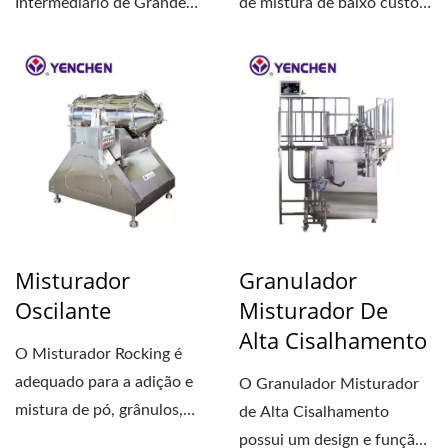
Intermediário de Grande
de mistura de baixo custo
Volume, IBC) e o sistema de
para pó, grânulos,...
Bin são...
Misturador
Granulador
Oscilante
Misturador De
Alta Cisalhamento
O Misturador Rocking é
adequado para a adição e
O Granulador Misturador
mistura de pó, grânulos,
de Alta Cisalhamento
lubrificantes,...
possui um design e função