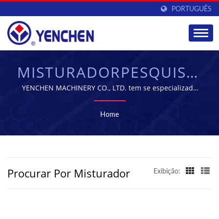
PORTUGUÊS
MISTURADORPESQUISAD
| FORNECEDOR DE
YENCHEN MACHINERY CO., LTD. tem se especializado
na fabricação de Máquinas Farmacêuticas por 60 anos.
EQUIPAMENTOS PARA
Home
FABRICAÇÃO
FARMACÊUTICA |
YENCHEN
Procurar Por Misturador
Exibição: