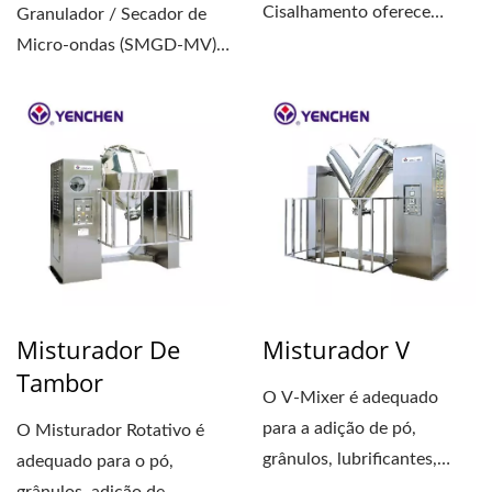
Cisalhamento oferece
Granulador / Secador de
múltiplas funções,
Micro-ondas (SMGD-MV)
incluindo...
da Yenchen é
revolucionário,...
Misturador De
Misturador V
Tambor
O V-Mixer é adequado
para a adição de pó,
O Misturador Rotativo é
grânulos, lubrificantes,
adequado para o pó,
aglutinantes, temperos...