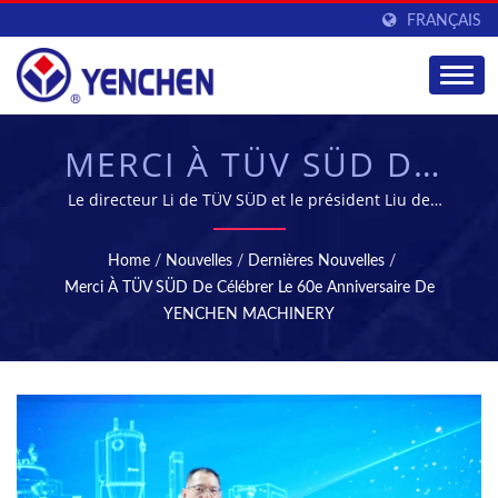
FRANÇAIS
MERCI À TÜV SÜD DE
CÉLÉBRER LE 60E
Le directeur Li de TÜV SÜD et le président Liu de
YENCHEN MACHINERY posent pour une photo |
ANNIVERSAIRE DE
YENCHEN MACHINERY CO., LTD. se spécialise dans la
Home
/
Nouvelles
/
Dernières Nouvelles
/
fabrication de machines pharmaceutiques depuis 60
YENCHEN MACHINERY
Merci À TÜV SÜD De Célébrer Le 60e Anniversaire De
ans.
YENCHEN MACHINERY
| MACHINES À
COMPRIMÉS & DE
STÉRILISATION -
ÉQUIPEMENT DE