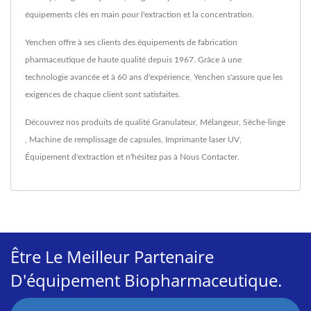
équipements clés en main pour l'extraction et la concentration.
Yenchen offre à ses clients des équipements de fabrication
pharmaceutique de haute qualité depuis 1967. Grâce à une
technologie avancée et à 60 ans d'expérience, Yenchen s'assure que les
exigences de chaque client sont satisfaites.
Découvrez nos produits de qualité
Granulateur
,
Mélangeur
,
Sèche-linge
,
Machine de remplissage de capsules
,
Imprimante laser UV
,
Équipement d'extraction
et n'hésitez pas à
Nous Contacter
.
Être Le Meilleur Partenaire
D'équipement Biopharmaceutique.