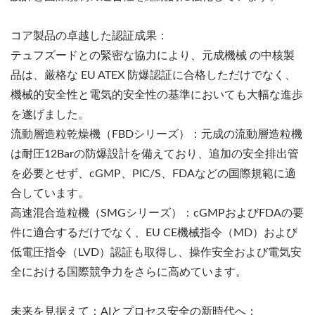
コア製品の卓越した認証成果：
テュフズードとの緊密な協力により、元成機械 の中核製
品は、厳格な EU ATEX 防爆認証に合格しただけでなく、
機械的安全性と電気的安全性の基準においても大幅な進歩
を遂げました。
流動層造粒乾燥機（FBDシリーズ）：元成の流動層造粒機
は耐圧12Barの防爆設計を備えており、追加の安全排出管
を必要とせず、cGMP、PIC/S、FDAなどの国際規範に適
合しています。
高速混合造粒機（SMGシリーズ）：cGMPおよびFDAの要
件に適合するだけでなく、EU CE機械指令（MD）および
低電圧指令（LVD）認証も取得し、操作安全および電気安
全における国際競争力をさらに高めています。
未来を見据えて：AIとプロセス安全の新時代へ：