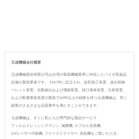
元成機械会社概要
元成機械股份有限公司は台湾の製薬機械業界に特化したバイオ医薬品
設備の製造業者です。 1967年に設立され、錠剤加工装置、放出制御
ペレット装置、自動抽出および濃縮装置、経口液体装置、注射装置、
および軟膏製造装置の製造で60年以上の経験を持つ元成機械は、常に
顧客のさまざまな品質要件を満たすことができます。
元成機械は、すぐに私たちの専門的な製品サービス
フィルムドレッシングマシン
,
滅菌機
,
カプセル充填機
,
UVレーザー印刷機
,
フリーズドライヤー
,
造粒機
をご覧いただき、