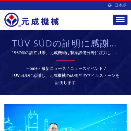
日本語
TÜV SÜDの証明に感謝し
ます元成機械60周年のマ
1967年の設立以来、元成機械は製薬設備分野に注力し、台
湾の主要な製薬設備サプライヤーに成長しました。 この歴
イルストーン
史的な瞬間に、私たちは長期的な技術パートナーであるTÜV
Home
/
最新ニュース
/
ニュースイベント
/
SÜDを特別に招待し、共に防爆安全と国際認証の分野におけ
TÜV SÜDに感謝し、元成機械の60周年のマイルストーンを
る両者の卓越した協力成果を振り返ります。 元成は専門の
証明します
研究開発チームを持ち、高品質なバイオ医薬品設備とサービ
スを提供し、グローバル市場を開拓しています。