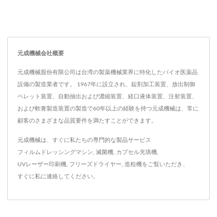
元成機械会社概要
元成機械股份有限公司は台湾の製薬機械業界に特化したバイオ医薬品
設備の製造業者です。 1967年に設立され、錠剤加工装置、放出制御
ペレット装置、自動抽出および濃縮装置、経口液体装置、注射装置、
および軟膏製造装置の製造で60年以上の経験を持つ元成機械は、常に
顧客のさまざまな品質要件を満たすことができます。
元成機械は、すぐに私たちの専門的な製品サービス
フィルムドレッシングマシン
,
滅菌機
,
カプセル充填機
,
UVレーザー印刷機
,
フリーズドライヤー
,
造粒機
をご覧いただき、
すぐに私に連絡してください
。