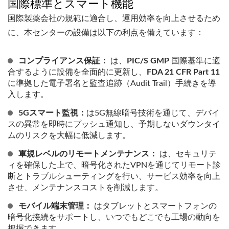
国際標準とスマート機能
国際製薬会社の規範に適合し、運用効率を向上させるため
に、本センターの設備は以下の利点を備えています：
コンプライアンス保証：
は、
PIC/S GMP
国際基準に適
合するように設備を全面的に更新し、
FDA 21 CFR Part 11
に準拠した電子署名と監査追跡（Audit Trail）手続きを導
入します。
5Gスマート監視：
は5G無線暗号技術を通じて、デバイ
スの異常を即時にプッシュ通知し、予期しないダウンタイ
ムのリスクを大幅に低減します。
軍規レベルのリモートメンテナンス：
は、セキュリテ
ィを確保した上で、暗号化されたVPNを通じてリモート診
断とトラブルシューティングを行い、サービス効率を向上
させ、メンテナンスコストを削減します。
モバイル端末管理：
はタブレットとスマートフォンの
暗号化接続をサポートし、いつでもどこでも工場の動向を
把握できます。