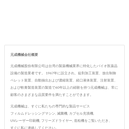
元成機械会社概要
元成機械股份有限公司は台湾の製薬機械業界に特化したバイオ医薬品
設備の製造業者です。 1967年に設立され、錠剤加工装置、放出制御
ペレット装置、自動抽出および濃縮装置、経口液体装置、注射装置、
および軟膏製造装置の製造で60年以上の経験を持つ元成機械は、常に
顧客のさまざまな品質要件を満たすことができます。
元成機械は、すぐに私たちの専門的な製品サービス
フィルムドレッシングマシン
,
滅菌機
,
カプセル充填機
,
UVレーザー印刷機
,
フリーズドライヤー
,
造粒機
をご覧いただき、
すぐに私に連絡してください
。