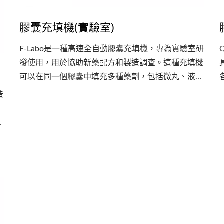
膠囊充填機(實驗室)
F-Labo是一種高速全自動膠囊充填機，專為實驗室研
發使用，用於協助新藥配方和製造調查。這種充填機
可以在同一個膠囊中填充多種藥劑，包括微丸、液體
和粉末。即使只填充少量藥劑，此充填機也能實現高
造
精度的充填。 Agent...
打
供