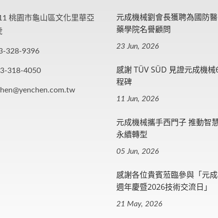
元成機械劉會長獲聘為國防醫
411 桃園市龜山區文化里華亞
藥學院名譽顧問
號
23 Jun, 2026
3-328-9396
感謝 TÜV SÜD 見證元成機械
-3-318-4050
程碑
chen@yenchen.com.tw
11 Jun, 2026
元成機械攜手西門子 推動智
永續轉型
05 Jun, 2026
感謝各位貴賓蒞臨參與「元成
週年慶暨2026技術交流日」
21 May, 2026