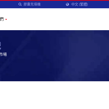
中文 (繁體)
我們
械
市場