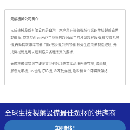
元成機械公司簡介
元成機械股份有限公司是台灣一家專業在製藥機械行業的生技製藥設備
製造商. 成立於西元1967年並擁有超過60年的片劑製程設備,釋控微丸設
備,自動提取濃縮設備,口服液設備,針劑設備,軟膏生產設備製造經驗, 元
成機械總是可以達到客戶各種品質的要求.
元成機械邀請您立即瀏覽我們各項專業產品服務
膜衣機
,
滅菌機
,
膠囊充填機
,
UV雷射打印機
,
冷凍乾燥機
,
造粒機
並
立即與我聯絡
.
全球生技製藥設備最佳選擇的供應商
立即聯絡 !!