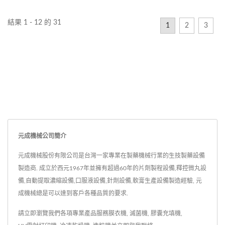
結果 1 - 12 的 31
1
2
3
元成機械公司簡介
元成機械股份有限公司是台灣一家專業在製藥機械行業的生技製藥設備
製造商. 成立於西元1967年並擁有超過60年的片劑製程設備,釋控微丸設
備,自動提取濃縮設備,口服液設備,針劑設備,軟膏生產設備製造經驗, 元
成機械總是可以達到客戶各種品質的要求.
請立即瀏覽我們各項專業產品服務
膜衣機
,
滅菌機
,
膠囊充填機
,