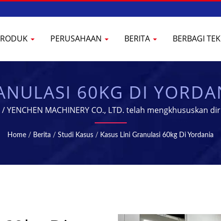
PRODUK
PERUSAHAAN
BERITA
BERBAGI TE
ANULASI 60KG DI YORDA
 & PENGOLAHAN FARMAS
gi / YENCHEN MACHINERY CO., LTD. telah mengkhususkan d
60 tahun.
Home
/
Berita
/
Studi Kasus
/
Kasus Lini Granulasi 60kg Di Yordania