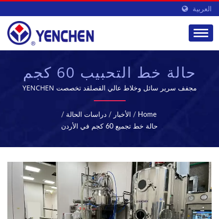
العربية
حالة خط التحبيب 60 كجم
في الأردن | معدات
مجفف سرير سائل وخلاط عالي القصلقد تخصصت YENCHEN
MACHINERY CO., LTD. في تصنيع الآلات الصيدلانية لمدة 60
التصنيع والمعالجة
عامًا.
Home
/
الأخبار
/
دراسات الحالة
/
الصيدلانية | YENCHEN
حالة خط تجميع 60 كجم في الأردن