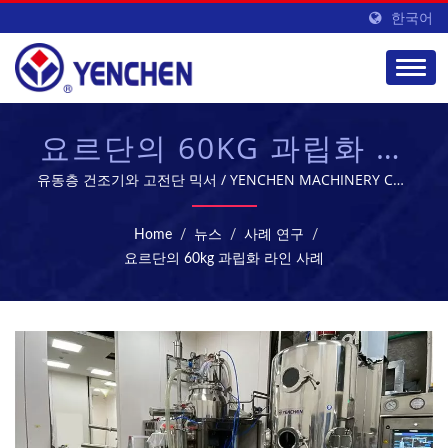
한국어
요르단의 60KG 과립화 라
인 사례 | 제약 제조 및 가
유동층 건조기와 고전단 믹서 / YENCHEN MACHINERY CO.,
LTD.는 60년 동안 제약 기계 제조에 전문화되어 있습니다.
공 장비 | YENCHEN
Home
/
뉴스
/
사례 연구
/
요르단의 60kg 과립화 라인 사례