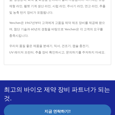
제형 라인, 펠렛 기계 생산 라인, 시럽 라인, 주사기 라인, 연고 라인, 추출
및 농축 턴키 장비가 포함됩니다.
Yenchen은 1967년부터 고객에게 고품질 제약 제조 장비를 제공해 왔으
며, 첨단 기술과 60년의 경험을 바탕으로 Yenchen은 각 고객의 요구를
충족시킵니다.
우리의 품질 좋은 제품을
분쇄기
,
믹서
,
건조기
,
캡슐 충전기
,
UV 레이저 프린터
,
추출 장비
확인하시고,
문의하기
를 주저하지 마세요.
최고의 바이오 제약 장비 파트너가 되는
것.
지금 연락하기!!