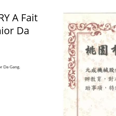
 A Fait
nior Da
or Da Gang.