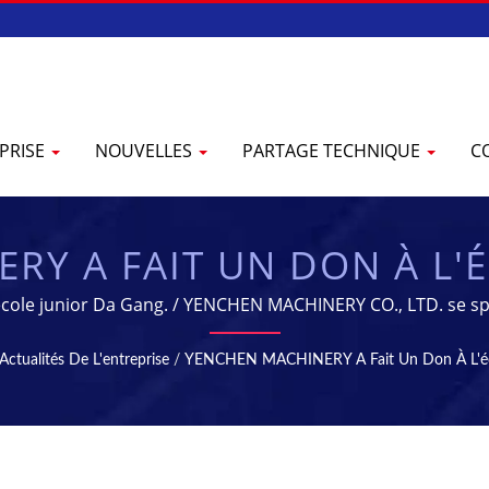
PRISE
NOUVELLES
PARTAGE TECHNIQUE
C
RY A FAIT UN DON À L'
NISSEUR D'ÉQUIPEMENTS
ole junior Da Gang. / YENCHEN MACHINERY CO., LTD. se spé
pharmaceutiques depuis 60 ans.
ARMACEUTIQUE | YENC
Actualités De L'entreprise
/
YENCHEN MACHINERY A Fait Un Don À L'éco