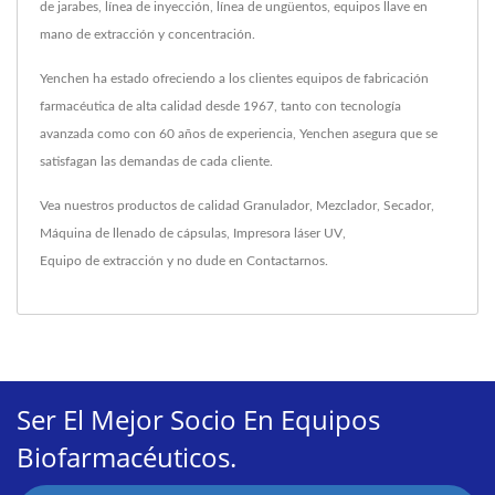
de jarabes, línea de inyección, línea de ungüentos, equipos llave en
mano de extracción y concentración.
Yenchen ha estado ofreciendo a los clientes equipos de fabricación
farmacéutica de alta calidad desde 1967, tanto con tecnología
avanzada como con 60 años de experiencia, Yenchen asegura que se
satisfagan las demandas de cada cliente.
Vea nuestros productos de calidad
Granulador
,
Mezclador
,
Secador
,
Máquina de llenado de cápsulas
,
Impresora láser UV
,
Equipo de extracción
y no dude en
Contactarnos
.
Ser El Mejor Socio En Equipos
Biofarmacéuticos.