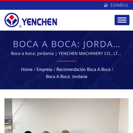
ESPAÑOL
BOCA A BOCA: JORDAN
| MÁQUINAS DE
Boca a boca: Jordania | YENCHEN MACHINERY CO., LTD.
se ha especializado en la fabricación de máquinas
TABLETAS Y
farmacéuticas durante 60 años.
Home
/
Empresa
/
Recomendación Boca A Boca
/
ESTERILIZACIÓN -
Boca A Boca: Jordania
EQUIPOS DE
FABRICACIÓN
FARMACÉUTICA |
YENCHEN