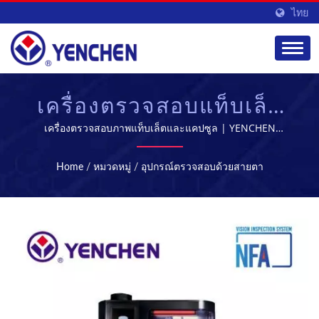
ไทย
เครื่องตรวจสอบแท็บเล็ต
และแคปซูลอัตโนมัติ |
เครื่องตรวจสอบภาพแท็บเล็ตและแคปซูล | YENCHEN
MACHINERY CO., LTD. มีความเชี่ยวชาญในการผลิต
อุปกรณ์การผลิตและการ
เครื่องจักรทางการแพทย์มาเป็นเวลา 60 ปี.
Home
/
หมวดหมู่
/
อุปกรณ์ตรวจสอบด้วยสายตา
ประมวลผลยา |
YENCHEN