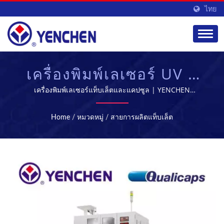
ไทย
เครื่องพิมพ์เลเซอร์ UV |
อุปกรณ์การผลิตและการ
เครื่องพิมพ์เลเซอร์แท็บเล็ตและแคปซูล | YENCHEN
MACHINERY CO., LTD. มีความเชี่ยวชาญในการผลิต
ประมวลผลทางเภสัชกรรม
เครื่องจักรทางการแพทย์มาเป็นเวลา 60 ปี.
Home
/
หมวดหมู่
/
สายการผลิตแท็บเล็ต
| YENCHEN