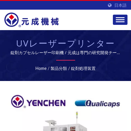
日本語
UVレーザープリンター
錠剤カプセルレーザー印刷機 / 元成は専門の研究開発チーム
を持ち、高品質のバイオ医薬品設備とサービスを提供し、グ
ローバル市場を開拓しています。
Home
/
製品分類
/
錠剤処理装置