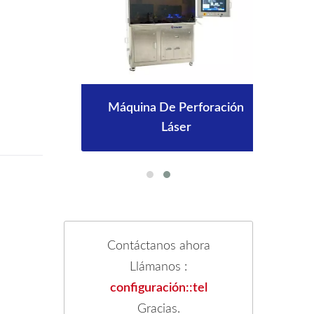
los
Máquina De Perforación
Co
Láser
Contáctanos ahora
Llámanos :
configuración::tel
Gracias.