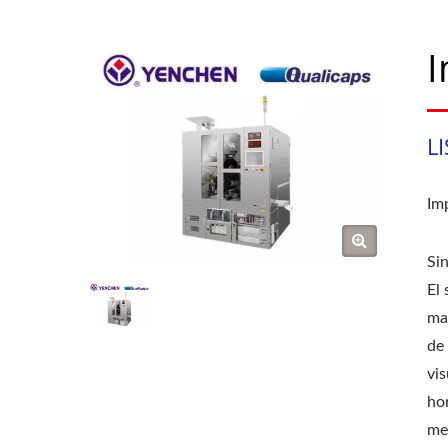
I
L
Imp
Sin
El
ma
de 
vi
ho
me