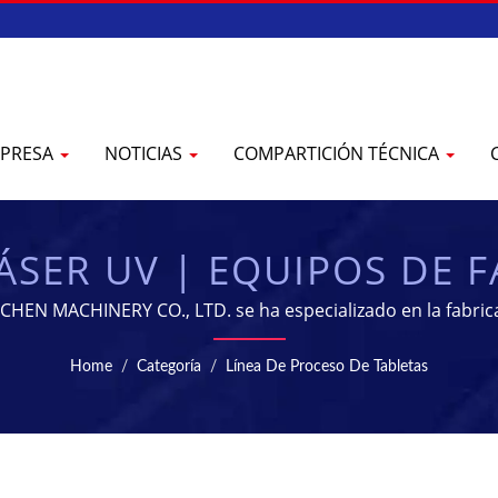
PRESA
NOTICIAS
COMPARTICIÓN TÉCNICA
ÁSER UV | EQUIPOS DE F
IENTO FARMACÉUTICO 
ENCHEN MACHINERY CO., LTD. se ha especializado en la fabri
años.
Home
/
Categoría
/
Línea De Proceso De Tabletas