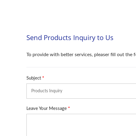
Compactador De Rodillos
Má