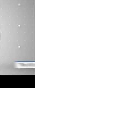
esión láser UV LIS-250D