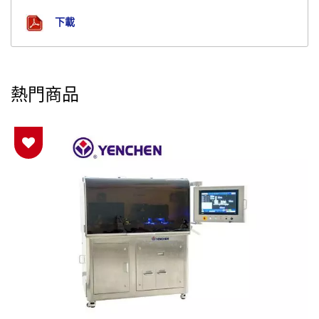
下載
熱門商品