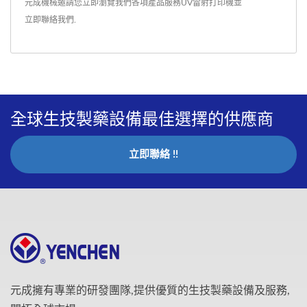
元成機械邀請您立即瀏覽我們各項產品服務
UV雷射打印機
並
立即聯絡我們
.
全球生技製藥設備最佳選擇的供應商
立即聯絡 !!
元成擁有專業的研發團隊,提供優質的生技製藥設備及服務,