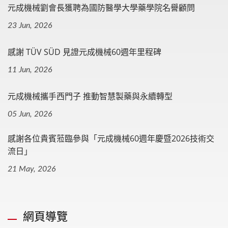
元成機械劉會長獲聘為國防醫學大學藥學院名譽顧問
23 Jun, 2026
感謝 TÜV SÜD 見證元成機械60週年里程碑
11 Jun, 2026
元成機械攜手西門子 推動智慧製藥與永續轉型
05 Jun, 2026
感謝各位貴賓蒞臨參與「元成機械60週年慶暨2026技術交
流日」
21 May, 2026
網頁導覽