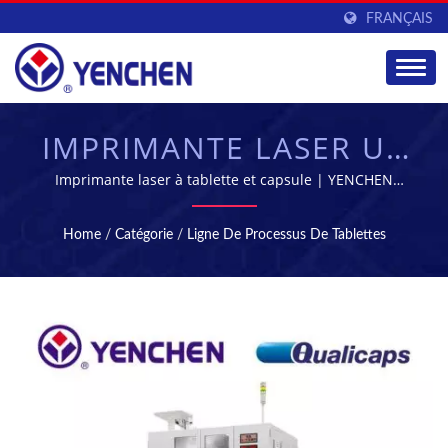
FRANÇAIS
IMPRIMANTE LASER UV
| FABRICATION ET
Imprimante laser à tablette et capsule | YENCHEN
MACHINERY CO., LTD. se spécialise dans la fabrication
ÉQUIPEMENT DE
de machines pharmaceutiques depuis 60 ans.
Home
/
Catégorie
/
Ligne De Processus De Tablettes
TRAITEMENT
PHARMACEUTIQUES |
YENCHEN