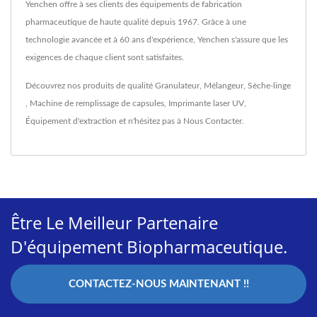
Yenchen offre à ses clients des équipements de fabrication
pharmaceutique de haute qualité depuis 1967. Grâce à une
technologie avancée et à 60 ans d'expérience, Yenchen s'assure que les
exigences de chaque client sont satisfaites.
Découvrez nos produits de qualité
Granulateur
,
Mélangeur
,
Sèche-linge
,
Machine de remplissage de capsules
,
Imprimante laser UV
,
Équipement d'extraction
et n'hésitez pas à
Nous Contacter
.
Être Le Meilleur Partenaire
D'équipement Biopharmaceutique.
CONTACTEZ-NOUS MAINTENANT !!