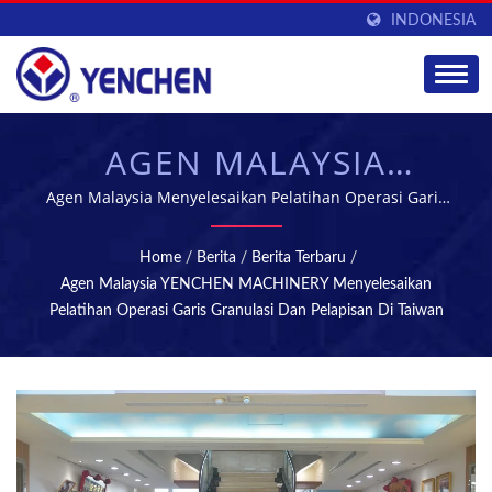
INDONESIA
AGEN MALAYSIA
YENCHEN MACHINERY
Agen Malaysia Menyelesaikan Pelatihan Operasi Garis
Granulasi dan Pelapisan | YENCHEN MACHINERY CO.,
MENYELESAIKAN
LTD. telah mengkhususkan diri dalam memproduksi
Home
/
Berita
/
Berita Terbaru
/
Mesin Farmasi selama 60 tahun.
PELATIHAN OPERASI
Agen Malaysia YENCHEN MACHINERY Menyelesaikan
Pelatihan Operasi Garis Granulasi Dan Pelapisan Di Taiwan
JALUR GRANULASI DAN
PELAPISAN DI TAIWAN
| MESIN TABLET &
STERILISASI -