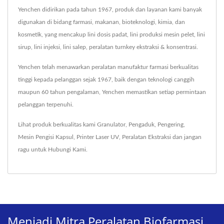
Yenchen didirikan pada tahun 1967, produk dan layanan kami banyak
digunakan di bidang farmasi, makanan, bioteknologi, kimia, dan
kosmetik, yang mencakup lini dosis padat, lini produksi mesin pelet, lini
sirup, lini injeksi, lini salep, peralatan turnkey ekstraksi & konsentrasi.
Yenchen telah menawarkan peralatan manufaktur farmasi berkualitas
tinggi kepada pelanggan sejak 1967, baik dengan teknologi canggih
maupun 60 tahun pengalaman, Yenchen memastikan setiap permintaan
pelanggan terpenuhi.
Lihat produk berkualitas kami
Granulator
,
Pengaduk
,
Pengering
,
Mesin Pengisi Kapsul
,
Printer Laser UV
,
Peralatan Ekstraksi
dan jangan
ragu untuk
Hubungi Kami
.
Menjadi Mitra Peralatan Biofarmasi