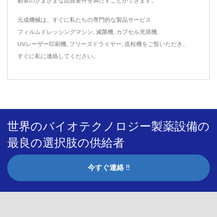
顧客のさまざまな品質要件を満たすことができます。
元成機械は、すぐに私たちの専門的な製品サービス
フィルムドレッシングマシン
,
滅菌機
,
カプセル充填機
,
UVレーザー印刷機
,
フリーズドライヤー
,
造粒機
をご覧いただき、
すぐに私に連絡してください
。
世界のバイオテクノロジー製薬設備の
最良の選択肢の供給者
今すぐ連絡 !!