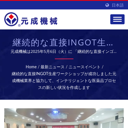
日本語
継続的な直接INGOT生産
ワークショップが成功し
元成機械は2025年5月6日（火）に 「継続的な直接インゴッ
トパルスワークショップ」が正常に開催されました。このイ
ました元成機械業界と協
ベントは、経済省の産業開発機関が後援し、コンソーシアム
Home
/
最新ニュース
/
ニュースイベント
/
の製薬産業技術開発センターによって実行され、多くの家庭
力して、インテリジェン
継続的な直接INGOT生産ワークショップが成功しました元
用有名な医薬品、新薬、バイオテクニカルな医薬品会社、機
成機械業界と協力して、インテリジェントな医薬品プロセ
トな医薬品プロセスの新
器メーカーが積極的に参加し、積極的に参加し、新しい機会
スの新しい状況を作成します
を改造して、製薬業界の変革とアップグレードを共同で検討
しい状況を作成します
しています。 元成は専門の研究開発チームを持ち、高品質
なバイオ医薬品設備とサービスを提供し、グローバル市場を
開拓しています。