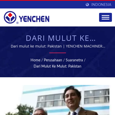
INDONESIA
DARI MULUT KE
MULUT: PAKISTAN |
Dari mulut ke mulut: Pakistan | YENCHEN MACHINERY
CO., LTD. telah mengkhususkan diri dalam
MESIN TABLET &
memproduksi Mesin Farmasi selama 60 tahun.
Home
/
Perusahaan
/
Suaranetra
/
STERILISASI -
Dari Mulut Ke Mulut: Pakistan
PERALATAN
MANUFAKTUR FARMASI
| YENCHEN