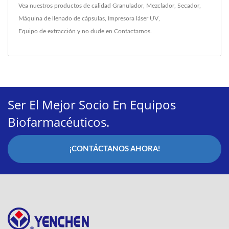
Vea nuestros productos de calidad
Granulador
,
Mezclador
,
Secador
,
Máquina de llenado de cápsulas
,
Impresora láser UV
,
Equipo de extracción
y no dude en
Contactarnos
.
Ser El Mejor Socio En Equipos
Biofarmacéuticos.
¡CONTÁCTANOS AHORA!