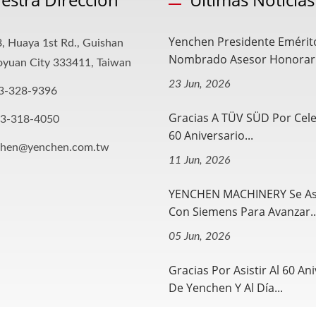
Yenchen Presidente Emérit
, Huaya 1st Rd., Guishan
Nombrado Asesor Honorario
aoyuan City 333411, Taiwan
23 Jun, 2026
3-328-9396
Gracias A TÜV SÜD Por Cele
-3-318-4050
60 Aniversario...
chen@yenchen.com.tw
11 Jun, 2026
YENCHEN MACHINERY Se As
Con Siemens Para Avanzar..
05 Jun, 2026
Gracias Por Asistir Al 60 An
De Yenchen Y Al Día...
21 May, 2026