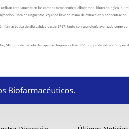
 utilizan ampliamente en los campos farmacéutico, alimentario, biotecnológico, químic
 inyección, línea de ungüentos, equipos llave en mano de extracción y concentración.
ión farmacéutica de alta calidad desde 1967, tanto con tecnología avanzada como con
dor
,
Máquina de llenado de cápsulas
,
Impresora láser UV
,
Equipo de extracción
y no 
os Biofarmacéuticos.
estra Dirección
Últimas Noticias