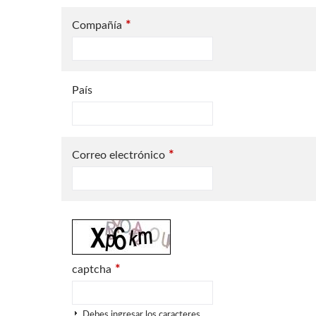
*
Compañía
País
*
Correo electrónico
*
captcha
Debes ingresar los caracteres