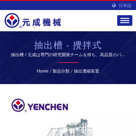
日本語
抽出槽 - 攪拌式
抽出槽 / 元成は専門の研究開発チームを持ち、高品質のバイ
オ医薬品設備とサービスを提供し、グローバル市場を開拓し
ています。
Home
/
製品分類
/
抽出濃縮装置