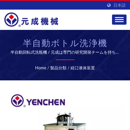
日本語
半自動ボトル洗浄機
半自動回転式洗瓶機 / 元成は専門の研究開発チームを持ち、
高品質のバイオ医薬品設備とサービスを提供し、グローバル
市場を開拓しています。
Home
/
製品分類
/
経口液体装置