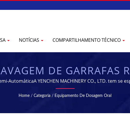
ESA
NOTÍCIAS
COMPARTILHAMENTO TÉCNICO
AVAGEM DE GARRAFAS R
 | EQUIPAMENTOS DE F
Semi-AutomáticaA YENCHEN MACHINERY CO., LTD. tem se esp
Farmacêuticas por 60 anos.
MENTO FARMACÊUTICO 
Home
/
Categoria
/
Equipamento De Dosagem Oral