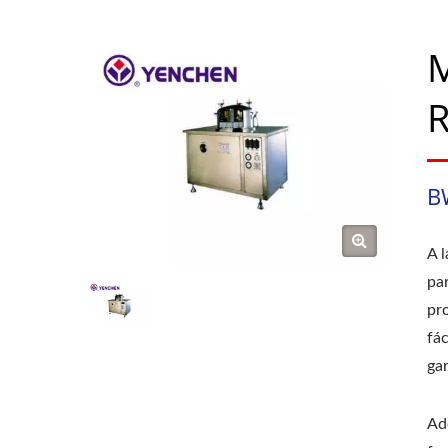
M
R
B
A 
pa
pr
fá
ga
Ad