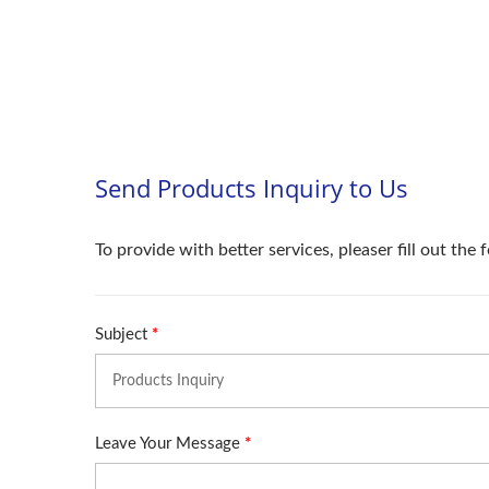
Compactador De Rolos
Máq