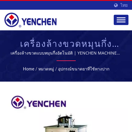
ไทย
เครื่องล้างขวดหมุนกึ่ง
อัตโนมัติ | อุปกรณ์การ
เครื่องล้างขวดแบบหมุนกึ่งอัตโนมัติ | YENCHEN MACHINERY
CO., LTD. มีความเชี่ยวชาญในการผลิตเครื่องจักรทางการ
ผลิตและการประมวลผล
แพทย์มาเป็นเวลา 60 ปี.
Home
/
หมวดหมู่
/
อุปกรณ์ขนาดยาที่ใช้ทางปาก
ทางเภสัชกรรม |
YENCHEN