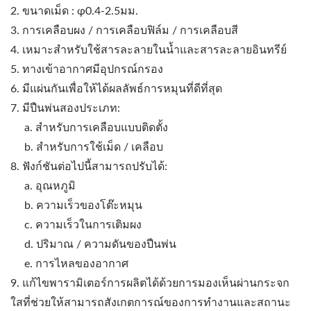
2. ขนาดเม็ด : φ0.4-2.5มม.
3. การเคลือบผง / การเคลือบฟิล์ม / การเคลือบสี
4. เหมาะสำหรับใช้สารละลายในน้ำและสารละลายอินทรีย์
5. ทางเข้าอากาศมีอุปกรณ์กรอง
6. มีแผ่นกันเพื่อให้ได้ผลลัพธ์การหมุนที่ดีที่สุด
7. มีปืนพ่นสองประเภท:
a. สำหรับการเคลือบแบบติดตั้ง
b. สำหรับการใช้เม็ด / เคลือบ
8. ฟังก์ชันต่อไปนี้สามารถปรับได้:
a. อุณหภูมิ
b. ความเร็วของโต๊ะหมุน
c. ความเร็วในการเติมผง
d. ปริมาณ / ความดันของปืนพ่น
e. การไหลของอากาศ
9. แก้ไขพารามิเตอร์การผลิตได้ด้วยการมองเห็นผ่านกระจก
ใสที่ช่วยให้สามารถสังเกตการณ์ของการทำงานและสถานะ