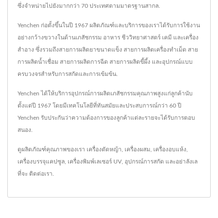
ซึ่งจำหน่ายไปยังมากกว่า 70 ประเทศตามมาตรฐานสากล.
Yenchen ก่อตั้งขึ้นในปี 1967 ผลิตภัณฑ์และบริการของเราได้รับการใช้งาน
อย่างกว้างขวางในด้านเภสัชกรรม อาหาร ชีววิทยาศาสตร์ เคมี และเครื่อง
สำอาง ซึ่งรวมถึงสายการผลิตยาขนาดแข็ง สายการผลิตเครื่องทำเม็ด สาย
การผลิตน้ำเชื่อม สายการผลิตการฉีด สายการผลิตขี้ผึ้ง และอุปกรณ์แบบ
ครบวงจรสำหรับการสกัดและการเข้มข้น.
Yenchen ได้ให้บริการอุปกรณ์การผลิตเภสัชกรรมคุณภาพสูงแก่ลูกค้านับ
ตั้งแต่ปี 1967 โดยมีเทคโนโลยีที่ทันสมัยและประสบการณ์กว่า 60 ปี
Yenchen รับประกันว่าความต้องการของลูกค้าแต่ละรายจะได้รับการตอบ
สนอง.
ดูผลิตภัณฑ์คุณภาพของเรา
เครื่องตัดหญ้า
,
เครื่องผสม
,
เครื่องอบแห้ง
,
เครื่องบรรจุแคปซูล
,
เครื่องพิมพ์เลเซอร์ UV
,
อุปกรณ์การสกัด
และอย่าลังเล
ที่จะ
ติดต่อเรา
.