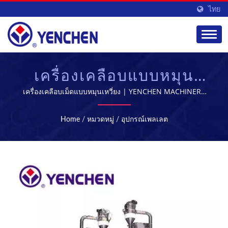
ไทย
เครื่องเคลือบแบบหมุน
เหวี่ยง GRANULATOR |
เครื่องเคลือบเม็ดแบบหมุนเหวี่ยง | YENCHEN MACHINERY
CO., LTD. มีความเชี่ยวชาญในการผลิตเครื่องจักรทางการ
อุปกรณ์การผลิตและการ
แพทย์มาเป็นเวลา 60 ปี.
Home
/
หมวดหมู่
/
อุปกรณ์เพลเลต
ประมวลผลยา |
YENCHEN