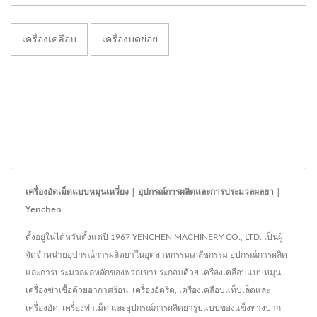
เครื่องเคลือบ
เครื่องบดย่อย
เครื่องอัดเม็ดแบบหมุนเหวี่ยง | อุปกรณ์การผลิตและการประมวลผลยา |
Yenchen
ตั้งอยู่ในไต้หวันตั้งแต่ปี 1967 YENCHEN MACHINERY CO., LTD. เป็นผู้
จัดจำหน่ายอุปกรณ์การผลิตยาในอุตสาหกรรมเภสัชกรรม อุปกรณ์การผลิต
และการประมวลผลหลักของพวกเขาประกอบด้วย เครื่องเคลือบแบบหมุน,
เครื่องฆ่าเชื้อด้วยอากาศร้อน, เครื่องอัดรีด, เครื่องเคลือบแท็บเล็ตและ
เครื่องอัด, เครื่องทำเม็ด และอุปกรณ์การผลิตยารูปแบบของแข็งทางปาก