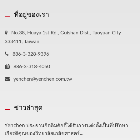
ที่อยู่ของเรา
No.38, Huaya 1st Rd., Guishan Dist., Taoyuan City
333411, Taiwan
886-3-328-9396
886-3-318-4050
yenchen@yenchen.com.tw
ข่าวล่าสุด
Yenchen ประธานกิตติมศักดิ์ได้รับการแต่งตั้งเป็นที่ปรึกษา
เกียรติคุณของวิทยาลัยเภสัชศาสตร์...