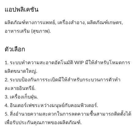
แอปพลิเคชัน
ผลิตภัณฑ์ทางการแพทย์, เครื่องสำอาง, ผลิตภัณฑ์เกษตร,
อาหารเสริม (สุขภาพ).
ตัวเลือก
1. ระบบทำความสะอาดอัตโนมัติ WIP มีให้สำหรับโหมดการ
ผลิตขนาดใหญ่.
2. ระบบป้องกันการระเบิดมีให้สำหรับกระบวนการตัวทำ
ละลายอินทรีย์.
3. เครื่องเก็บฝุ่น.
4. อินเตอร์เฟซระหว่างมนุษย์กับคอมพิวเตอร์.
5. สิ่งอำนวยความสะดวกในการลดความชื้นสามารถติดตั้งได้
เพื่อรับประกันคุณภาพของผลิตภัณฑ์.