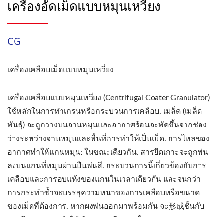
เครื่องอัดเม็ดแบบหมุนเหวี่ยง
CG
เครื่องเคลือบเม็ดแบบหมุนเหวี่ยง
เครื่องเคลือบแบบหมุนเหวี่ยง (Centrifugal Coater Granulator)
ใช้หลักในการทำเกรนหรือกระบวนการเคลือบ. เมล็ด (เมล็ด
พันธุ์) จะถูกวางบนจานหมุนและอากาศร้อนจะพัดขึ้นจากช่อง
ว่างระหว่างจานหมุนและพื้นที่การทำให้เป็นเม็ด. การไหลของ
อากาศทำให้แกนหมุน; ในขณะเดียวกัน, สารยึดเกาะจะถูกพ่น
ลงบนแกนที่หมุนผ่านปืนพ่นสี. กระบวนการนี้เกี่ยวข้องกับการ
เคลือบและการอบแห้งของแกนในเวลาเดียวกัน และจนกว่า
การกระทำซ้ำจะบรรลุความหนาของการเคลือบหรือขนาด
ของเม็ดที่ต้องการ. หากผงพ่นออกมาพร้อมกัน จะ形成ชั้นกับ