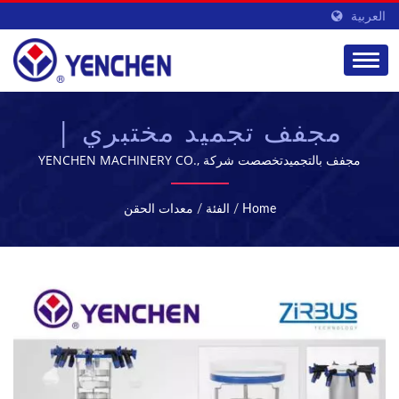
العربية
مجفف تجميد مختبري |
معدات تصنيع ومعالجة
مجفف بالتجميدتخصصت شركة YENCHEN MACHINERY CO.,
LTD. في تصنيع الآلات الصيدلانية لمدة 60 عامًا.
الأدوية | YENCHEN
Home
/
الفئة
/
معدات الحقن