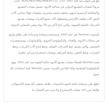
تقع في تايوان منذ عام 1967، YENCHEN MACHINERY CO., LTD. كانت
مزودًا لمعدات التصنيع الدوائي في صناعة الأدوية. تشمل معدات التصنيع
والمعالجة الرئيسية لديهم، مجفف تجميد مختبري، معقمات هواء ساخن، آلات
البثق، آلات تغليف الأقراص وضغطها، آلات صنع الكريات ومعدات تصنيع
الجرعات الصلبة الفموية، والتي تُباع لأكثر من 70 دولة وتفي بالمعايير الدولية.
تأسست Yenchen في عام 1967، وتستخدم منتجاتنا وخدماتنا على نطاق واسع
في مجالات الأدوية، والغذاء، والتكنولوجيا الحيوية، والكيماويات، ومستحضرات
التجميل، والتي تشمل خط الجرعات الصلبة، وخط إنتاج آلات الكريات، وخط
الشراب، وخط الحقن، وخط المراهم، ومعدات استخراج وتركيز جاهزة.
تقدم Yenchen للعملاء معدات تصنيع الأدوية عالية الجودة منذ عام 1967، ومع
التكنولوجيا المتقدمة و60 عامًا من الخبرة، تضمن Yenchen تلبية احتياجات كل
عميل.
اطلع على منتجاتنا عالية الجودة
الحبيبات
,
خلاط
,
مجفف
,
آلة تعبئة الكبسولات
,
طابعة ليزر UV
,
معدات الاستخراج
ولا تتردد في
الاتصال بنا
.