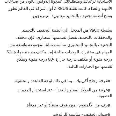
الاستجابة لرغباتك ومتطلباتك. عملاؤنا الدوليون يأتون من صناعات
الأدوية والغذاء. كانت تقنية ZIRBUS أول شركة في العالم تطور
وتنتج أنظمة تجفيف بالتجميد مع تبريد النيتروجين.
سلسلة VaCo هي المدخل إلى أنظمة التجفيف بالتجميد
والمجففات بالتجميد. بفضل تصميمها المعياري، فإن مجفف
التجفيف بالتجميد المختبري مناسب تمامًا لمجموعة واسعة من
المهام في مختبرك. الوحدات متاحة إما بمكثف بدرجة حرارة -50
درجة مئوية أو مكثف بدرجة حرارة -80 درجة مئوية ويمكن
تقديمها مع الخيارات التالية:
غرفة زجاج أكريليك - بما في ذلك لوحة القاعدة والحشية.
غرفة من الفولاذ المقاوم للصدأ - عند استخدام المذيبات
العضوية.
رف من الألمنيوم - مع رفوف مدفأة أو غير مدفأة.
صواني تجفيف - مناسبة للرفوف.