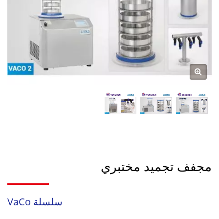
مجفف تجميد مختبري
سلسلة VaCo