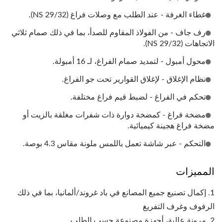
غطاء الغرفة - عند الطلب مع وصلات فراغ (NS 29/32).
رف جاف - من الفولاذ المقاوم للصدأ، بما في ذلك صمام ثلاثي
الاتجاهات (NS 29/32).
محول أمبول - لتمديد صمام الفراغ، لـ 16 أمبولة.
نظام الإغلاق - لإغلاق القوارير تحت جو الفراغ.
تحكم في الفراغ - لضبط قيم فراغ مختلفة.
مضخة فراغ - كمضخة دوارة ذات شفرات مغلقة بالزيت أو
مضخة فراغ هجينة كيميائية.
التحكم - عبر شاشة تعمل باللمس ملونة مقاس 4.3 بوصة.
المميزات
1. إكمال تصنيع جميع المصانع في باد غروند/ألمانيا، بما في ذلك
الرفوف وغرف التفريغ
2. مرونة عالية، أجهزة مصنوعة حسب الطلب