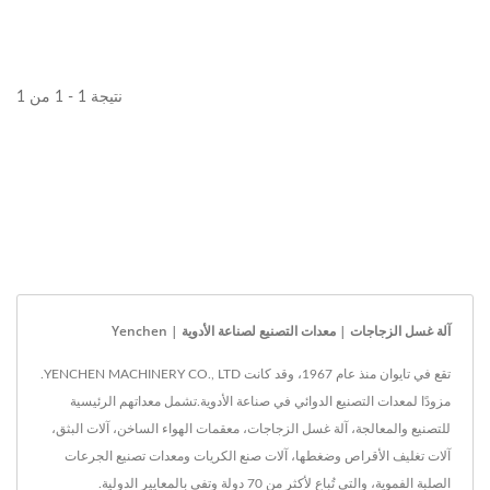
نتيجة 1 - 1 من 1
آلة غسل الزجاجات | معدات التصنيع لصناعة الأدوية | Yenchen
تقع في تايوان منذ عام 1967، وقد كانت YENCHEN MACHINERY CO., LTD.
مزودًا لمعدات التصنيع الدوائي في صناعة الأدوية.تشمل معداتهم الرئيسية
للتصنيع والمعالجة، آلة غسل الزجاجات، معقمات الهواء الساخن، آلات البثق،
آلات تغليف الأقراص وضغطها، آلات صنع الكريات ومعدات تصنيع الجرعات
الصلبة الفموية، والتي تُباع لأكثر من 70 دولة وتفي بالمعايير الدولية.