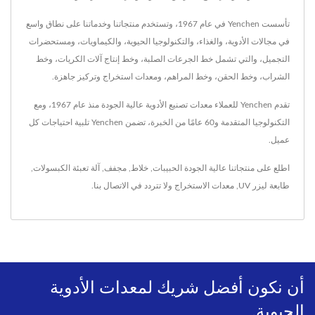
تأسست Yenchen في عام 1967، وتستخدم منتجاتنا وخدماتنا على نطاق واسع
في مجالات الأدوية، والغذاء، والتكنولوجيا الحيوية، والكيماويات، ومستحضرات
التجميل، والتي تشمل خط الجرعات الصلبة، وخط إنتاج آلات الكريات، وخط
الشراب، وخط الحقن، وخط المراهم، ومعدات استخراج وتركيز جاهزة.
تقدم Yenchen للعملاء معدات تصنيع الأدوية عالية الجودة منذ عام 1967، ومع
التكنولوجيا المتقدمة و60 عامًا من الخبرة، تضمن Yenchen تلبية احتياجات كل
عميل.
اطلع على منتجاتنا عالية الجودة
الحبيبات
,
خلاط
,
مجفف
,
آلة تعبئة الكبسولات
,
طابعة ليزر UV
,
معدات الاستخراج
ولا تتردد في
الاتصال بنا
.
أن نكون أفضل شريك لمعدات الأدوية
الحيوية.