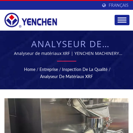
FRANÇAIS
ANALYSEUR DE
MATÉRIAU XRF |
Analyseur de matériaux XRF | YENCHEN MACHINERY
CO., LTD. se spécialise dans la fabrication de machines
MACHINES À
pharmaceutiques depuis 60 ans.
Home
/
Entreprise
/
Inspection De La Qualité
/
COMPRIMÉS & DE
Analyseur De Matériaux XRF
STÉRILISATION -
ÉQUIPEMENT DE
FABRICATION
PHARMACEUTIQUE |