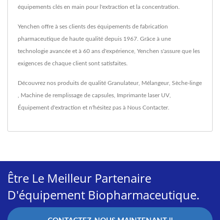
équipements clés en main pour l'extraction et la concentration.
Yenchen offre à ses clients des équipements de fabrication
pharmaceutique de haute qualité depuis 1967. Grâce à une
technologie avancée et à 60 ans d'expérience, Yenchen s'assure que les
exigences de chaque client sont satisfaites.
Découvrez nos produits de qualité
Granulateur
,
Mélangeur
,
Sèche-linge
,
Machine de remplissage de capsules
,
Imprimante laser UV
,
Équipement d'extraction
et n'hésitez pas à
Nous Contacter
.
Être Le Meilleur Partenaire
D'équipement Biopharmaceutique.