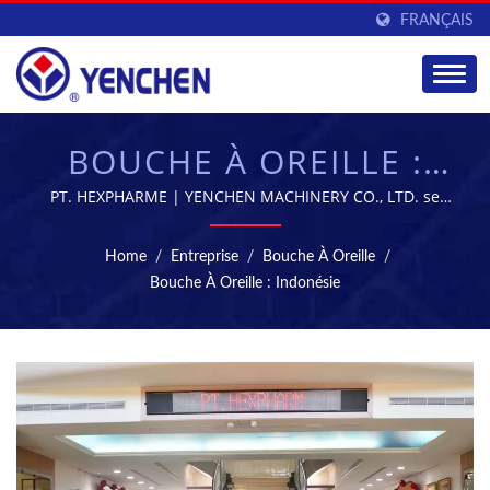
FRANÇAIS
BOUCHE À OREILLE :
INDONÉSIE |
PT. HEXPHARME | YENCHEN MACHINERY CO., LTD. se
spécialise dans la fabrication de machines
TABLETTES ET
pharmaceutiques depuis 60 ans.
Home
/
Entreprise
/
Bouche À Oreille
/
MACHINES DE
Bouche À Oreille : Indonésie
STÉRILISATION -
ÉQUIPEMENT DE
FABRICATION
PHARMACEUTIQUE |