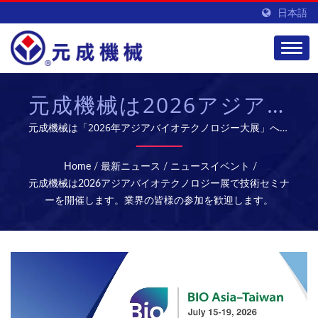
日本語
元成機械は2026アジアバ
イオテクノロジー展で技
元成機械は「2026年アジアバイオテクノロジー大展」への
ご来場を心よりお待ちしております。展示期間は7月16日か
術セミナーを開催しま
ら19日まで、場所は台北南港展示館1館4F、ブース番号L610
Home
/
最新ニュース
/
ニュースイベント
/
です。 今年、私たちは特に産学界の専門家を招待し、ブー
す。業界の皆様の参加を
元成機械は2026アジアバイオテクノロジー展で技術セミナ
ス内で3回の時代を超えた技術とトレンドに関する講座を開
ーを開催します。業界の皆様の参加を歓迎します。
歓迎します。
催します。内容は先進的な製造設備、デジタルツイン技術、
AI連続製造のスマートアップグレードにわたります。 心よ
りご招待申し上げます。私たちと共にバイオテクノロジー製
造の新しい未来を再構築しましょう！定員に限りがあります
ので、早めのご登録をお願いいたします！ 元成は専門の研
究開発チームを持ち、高品質なバイオ医薬品設備とサービス
を提供し、グローバル市場を開拓しています。