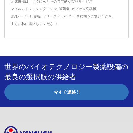
元成機械は、すぐに私たちの専門的な製品サービス
フィルムドレッシングマシン
,
滅菌機
,
カプセル充填機
,
UVレーザー印刷機
,
フリーズドライヤー
,
造粒機
をご覧いただき、
すぐに私に連絡してください
。
世界のバイオテクノロジー製薬設備の
最良の選択肢の供給者
今すぐ連絡 !!