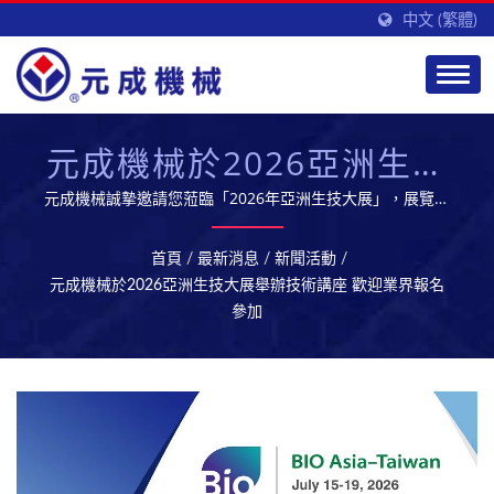
中文 (繁體)
元成機械於2026亞洲生技
大展舉辦技術講座 歡迎業
元成機械誠摯邀請您蒞臨「2026年亞洲生技大展」，展覽日
期為7月16日至19日，地點位於台北南港展覽館一館4F，攤位
界報名參加
號碼 L610。今年，我們特別邀請產學界專家，於展位內舉辦
首頁
/
最新消息
/
新聞活動
/
三場跨時代的技術與趨勢講座，內容橫跨先進製程設備、數位
元成機械於2026亞洲生技大展舉辦技術講座 歡迎業界報名
孿生技術與AI連續製程的智慧升級。 誠摯邀請您蒞臨，與我
參加
們一同重塑生技製造的全新未來！名額有限，敬請及早報名！
元成擁有專業的研發團隊,提供優質的生技製藥設備及服務,開
拓全球市場