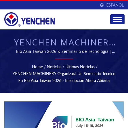
ESPAÑOL
YENCHEN MACHINERY
ORGANIZARÁ UN
Bio Asia Taiwán 2026 & Seminario de Tecnología |
YENCHEN MACHINERY CO., LTD. se ha especializado en
SEMINARIO TÉCNICO
la fabricación de máquinas farmacéuticas durante 60
Home
/
Noticias
/
Últimas Noticias
/
años.
EN BIO ASIA TAIWÁN
YENCHEN MACHINERY Organizará Un Seminario Técnico
En Bio Asia Taiwán 2026 - Inscripción Ahora Abierta
2026 - INSCRIPCIÓN
AHORA ABIERTA |
MÁQUINAS DE
TABLETAS Y