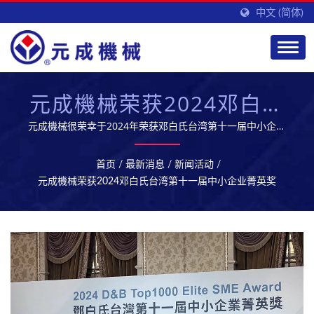
中文 (简体)
元成機械荣获2024邓白氏
台湾第十一届中小企业菁
元成機械很荣幸于2024年荣获邓白氏台湾第十一届中小企业
菁英奖。此奖项以客户为中心，综合评估付款表现、财务压力
英奖
指标、ESG（环境、社会与治理）指标、出口水平与营收等关
首页
/
最新消息
/
新闻活动
/
键指标。同时，参选企业必须在过去一年内无撤资、负面法律
元成機械荣获2024邓白氏台湾第十一届中小企业菁英奖
记录或负面舆论。邓白氏通过全面的商业数据分析，严格挑选
获奖企业。 此次获奖，不仅是对元成機械优异表现的肯定，
也体现了我们持续追求卓越、提升产品与服务品质的决心。感
谢客户、合作伙伴与全体员工的支持，我们将继续精进，迎接
未来挑战。 元成拥有专业的研发团队,提供优质的生技制药设
备及服务,开拓全球市场