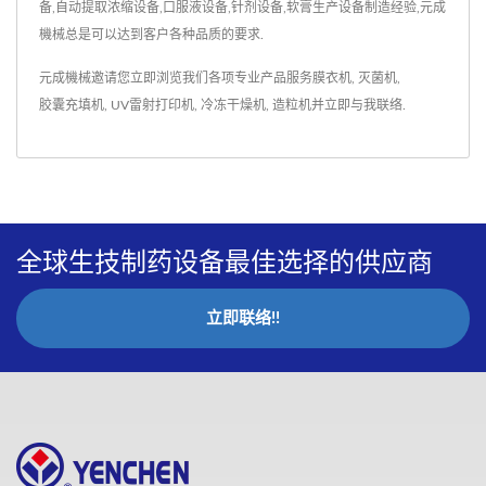
备,自动提取浓缩设备,口服液设备,针剂设备,软膏生产设备制造经验,元成
機械总是可以达到客户各种品质的要求.
元成機械邀请您立即浏览我们各项专业产品服务
膜衣机
,
灭菌机
,
胶囊充填机
,
UV雷射打印机
,
冷冻干燥机
,
造粒机
并
立即与我联络
.
全球生技制药设备最佳选择的供应商
立即联络!!