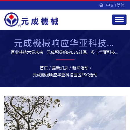
中文 (简体)
元成機械响应华亚科技园
区ESG活动
百业共植木集未来 元成积极响应ESG计画，参与华亚科技园
区与龟山区公所联合举办的「2025植树节庆祝活动」，由
ESG永续发展委员会主任委员苏协理代表元成参与这项有意义
首页
/
最新消息
/
新闻活动
/
的活动，展现我们对建立低碳、永续环境的承诺。 元成深知
元成機械响应华亚科技园区ESG活动
企业发展与环境共存的重要性，未来将持续落实环保理念，携
手各界打造更美好的未来！ 元成拥有专业的研发团队,提供优
质的生技制药设备及服务,开拓全球市场