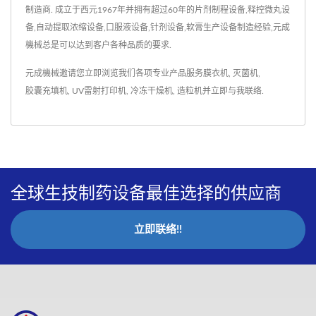
制造商. 成立于西元1967年并拥有超过60年的片剂制程设备,释控微丸设
备,自动提取浓缩设备,口服液设备,针剂设备,软膏生产设备制造经验,元成
機械总是可以达到客户各种品质的要求.
元成機械邀请您立即浏览我们各项专业产品服务
膜衣机
,
灭菌机
,
胶囊充填机
,
UV雷射打印机
,
冷冻干燥机
,
造粒机
并
立即与我联络
.
全球生技制药设备最佳选择的供应商
立即联络!!