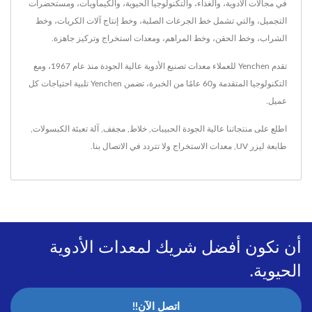
في مجالات الأدوية، والغذاء، والتكنولوجيا الحيوية، والكيماويات، ومستحضرات
التجميل، والتي تشمل خط الجرعات الصلبة، وخط إنتاج آلات الكريات، وخط
الشراب، وخط الحقن، وخط المراهم، ومعدات استخراج وتركيز جاهزة.
تقدم Yenchen للعملاء معدات تصنيع الأدوية عالية الجودة منذ عام 1967، ومع
التكنولوجيا المتقدمة و60 عامًا من الخبرة، تضمن Yenchen تلبية احتياجات كل
عميل.
اطلع على منتجاتنا عالية الجودة
الحبيبات
,
خلاط
,
مجفف
,
آلة تعبئة الكبسولات
,
طابعة ليزر UV
,
معدات الاستخراج
ولا تتردد في
الاتصال بنا
.
أن نكون أفضل شريك لمعدات الأدوية
الحيوية.
اتصل الآن!!