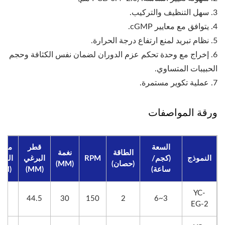
3. سهل التنظيف والتركيب.
4. يتوافق مع معايير cGMP.
5. نظام تبريد لمنع ارتفاع درجة الحرارة.
6. إخراج مع وحدة تحكم عزم الدوران لضمان نفس الكثافة وحجم
الحبيبات المتساوي.
7. عملية تكوير مستمرة.
ورقة المواصفات
السعة
قطر
معر
الطاقة
نغمة
النموذج
(كجم/
RPM
البرغي
البر
(حصان)
(MM)
ساعة)
(MM)
(MM)
YC-
20
44.5
30
150
2
3~6
EG-2