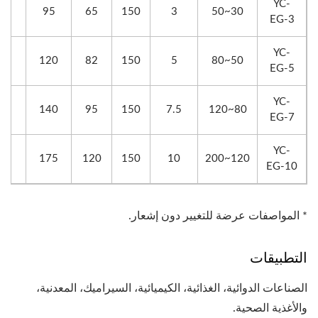
YC-
45
95
65
150
3
30~50
EG-3
YC-
52
120
82
150
5
50~80
EG-5
YC-
62
140
95
150
7.5
80~120
EG-7
YC-
80
175
120
150
10
120~200
EG-10
* المواصفات عرضة للتغيير دون إشعار.
التطبيقات
الصناعات الدوائية، الغذائية، الكيميائية، السيراميك، المعدنية،
والأغذية الصحية.