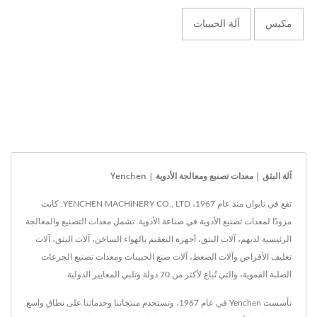
مكبس
آلة الحبيبات
آلة البثق | معدات تصنيع ومعالجة الأدوية | Yenchen
تقع في تايوان منذ عام 1967، YENCHEN MACHINERY CO., LTD. كانت
مزودًا لمعدات تصنيع الأدوية في صناعة الأدوية. تشمل معدات التصنيع والمعالجة
الرئيسية لديهم، آلات البثق، أجهزة التعقيم بالهواء الساخن، آلات البثق، آلات
تغليف الأقراص وآلات الضغط، آلات صنع الحبيبات ومعدات تصنيع الجرعات
الصلبة الفموية، والتي تُباع لأكثر من 70 دولة وتلبي المعايير الدولية.
تأسست Yenchen في عام 1967، وتستخدم منتجاتنا وخدماتنا على نطاق واسع