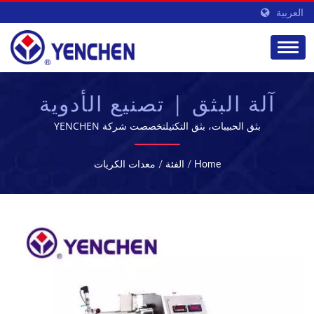
العربية
آلة البثق | تصنيع الأدوية
ومعدات المعالجة |
بثق الحبيبات، بثق التكتيلتخصصت شركة YENCHEN
MACHINERY CO., LTD. في تصنيع الآلات الصيدلانية لمدة 60
YENCHEN
عامًا.
Home
/
الفئة
/
معدات الكريات