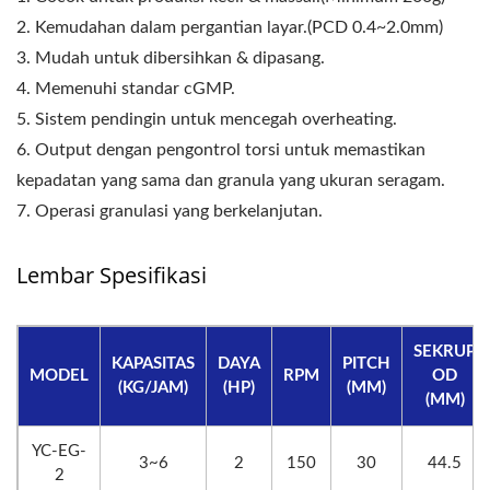
2. Kemudahan dalam pergantian layar.(PCD 0.4~2.0mm)
3. Mudah untuk dibersihkan & dipasang.
4. Memenuhi standar cGMP.
5. Sistem pendingin untuk mencegah overheating.
6. Output dengan pengontrol torsi untuk memastikan
kepadatan yang sama dan granula yang ukuran seragam.
7. Operasi granulasi yang berkelanjutan.
Lembar Spesifikasi
SEKRUP
KAPASITAS
DAYA
PITCH
MODEL
RPM
OD
(KG/JAM)
(HP)
(MM)
(MM)
YC-EG-
3~6
2
150
30
44.5
2