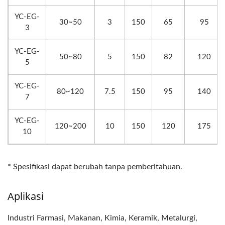
YC-EG-
30~50
3
150
65
95
3
YC-EG-
50~80
5
150
82
120
5
YC-EG-
80~120
7.5
150
95
140
7
YC-EG-
120~200
10
150
120
175
10
* Spesifikasi dapat berubah tanpa pemberitahuan.
Aplikasi
Industri Farmasi, Makanan, Kimia, Keramik, Metalurgi,