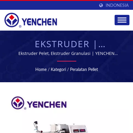
INDONESIA
EKSTRUDER |
PERALATAN
Ekstruder Pelet, Ekstruder Granulasi | YENCHEN
MACHINERY CO., LTD. telah mengkhususkan diri dalam
MANUFAKTUR &
memproduksi Mesin Farmasi selama 60 tahun.
Home
/
Kategori
/
Peralatan Pellet
PENGOLAHAN FARMASI
| YENCHEN