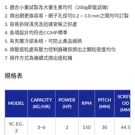
1. 適合小量試製及大量生產均可（200g即能試做)
2. 擠出網更換容易，網子孔徑可0.2 ~ 3.0 mm之間均可訂製
3. 容易拆除清洗及迅速安裝之好處
4. 各項設計均符合CGMP標準
5. 有夾層冷卻系統，可防止產品過熱
6. 擠壓造粒處有壓力控制器確保擠出之顆粒密度均勻
7. 操作方式為連續式擠出造粒機
規格表
SCREW
CAPACITY
POWER
PITCH
MODEL
RPM
OD
(KG/HR)
(HP)
(MM)
(MM)
YC-EG-
3~6
2
150
30
44.5
2