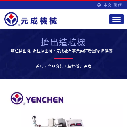
中文 (繁體)
擠出造粒機
顆粒擠出機, 造粒擠出機 / 元成擁有專業的研發團隊,提供優質
的生技製藥設備及服務,開拓全球市場
首頁
/
產品分類
/
釋控微丸設備