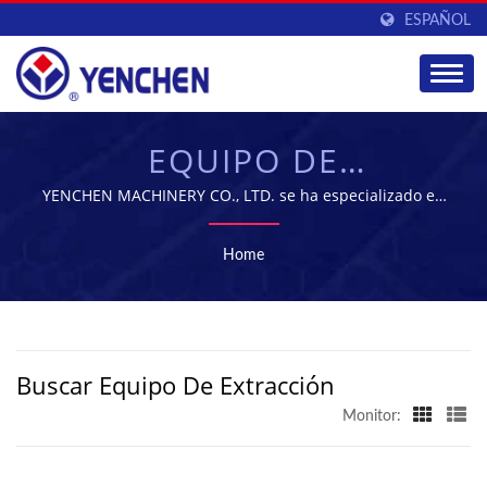
ESPAÑOL
EQUIPO DE
EXTRACCIÓNBUSCADO
YENCHEN MACHINERY CO., LTD. se ha especializado en
la fabricación de máquinas farmacéuticas durante 60
| PROVEEDOR DE
años.
Home
EQUIPOS DE
FABRICACIÓN
FARMACÉUTICA |
Buscar Equipo De Extracción
YENCHEN
Monitor: