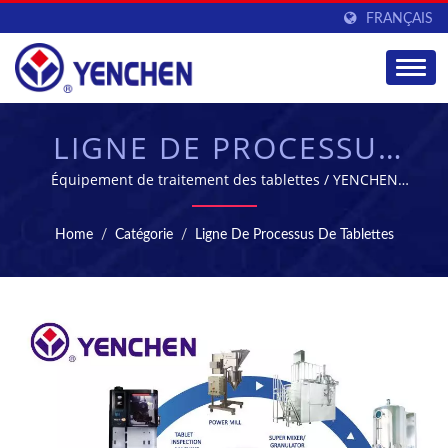
FRANÇAIS
LIGNE DE PROCESSUS
DE TABLETTES -
Équipement de traitement des tablettes / YENCHEN
MACHINERY - fabricant de machines pharmaceutiques
ÉQUIPEMENT DE
leader à Taïwan
Home
/
Catégorie
/
Ligne De Processus De Tablettes
FABRICATION POUR
L'INDUSTRIE
PHARMACEUTIQUE |
YENCHEN