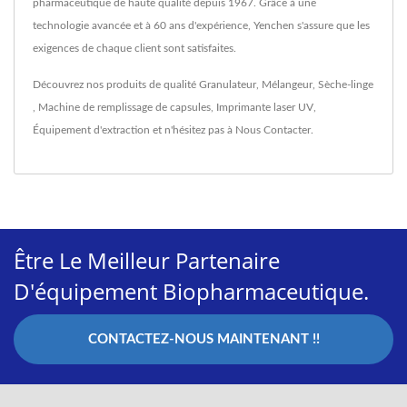
pharmaceutique de haute qualité depuis 1967. Grâce à une
technologie avancée et à 60 ans d'expérience, Yenchen s'assure que les
exigences de chaque client sont satisfaites.
Découvrez nos produits de qualité
Granulateur
,
Mélangeur
,
Sèche-linge
,
Machine de remplissage de capsules
,
Imprimante laser UV
,
Équipement d'extraction
et n'hésitez pas à
Nous Contacter
.
Être Le Meilleur Partenaire
D'équipement Biopharmaceutique.
CONTACTEZ-NOUS MAINTENANT !!