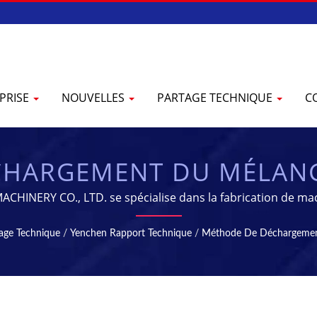
PRISE
NOUVELLES
PARTAGE TECHNIQUE
C
CHARGEMENT DU MÉLANG
ET DE STÉRILISATION -
MACHINERY CO., LTD. se spécialise dans la fabrication de 
ION PHARMACEUTIQUE 
age Technique
/
Yenchen Rapport Technique
/
Méthode De Déchargemen