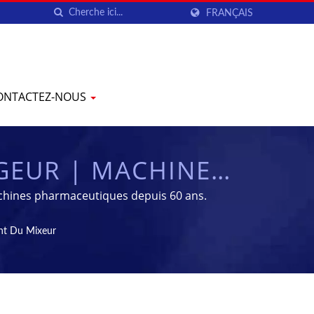
FRANÇAIS
ONTACTEZ-NOUS
EUR | MACHINES
 ÉQUIPEMENT DE
machines pharmaceutiques depuis 60 ans.
| YENCHEN
t Du Mixeur