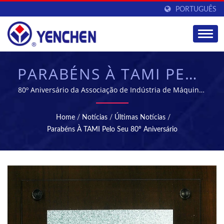
PORTUGUÊS
PARABÉNS À TAMI PELO
SEU 80º ANIVERSÁRIO |
80º Aniversário da Associação de Indústria de Máquinas
de Taiwan | YENCHEN MACHINERY CO., LTD. tem se
MÁQUINAS DE
especializado na fabricação de Máquinas
Home
/
Notícias
/
Últimas Notícias
/
Farmacêuticas por 60 anos.
COMPRIMIDOS &
Parabéns À TAMI Pelo Seu 80º Aniversário
ESTERILIZAÇÃO -
EQUIPAMENTOS PARA
FABRICAÇÃO
FARMACÊUTICA |