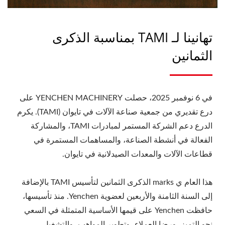
تهانينا لـ TAMI بمناسبة الذكرى
الثمانين
في 6 نوفمبر 2025، حصلت YENCHEN MACHINERY على
درع تقديري من جمعية صناعة الآلات في تايوان (TAMI). يكرم
الدرع دعم الشركة المستمر لمبادرات TAMI، والمشاركة
الفعالة في أنشطة الصناعة، والمساهمات المستمرة في
قطاعات الآلات والمعدات الصيدلانية في تايوان.
هذا العام ي marks الذكرى الثمانين لتأسيس TAMI بالإضافة
إلى السنة الثامنة والأربعين لعضوية Yenchen. منذ تأسيسها،
حافظت Yenchen على قيمها الأساسية المتمثلة في السعي
نحو التميز، ورضا العملاء، وتطوير المواهب، والتشغيل