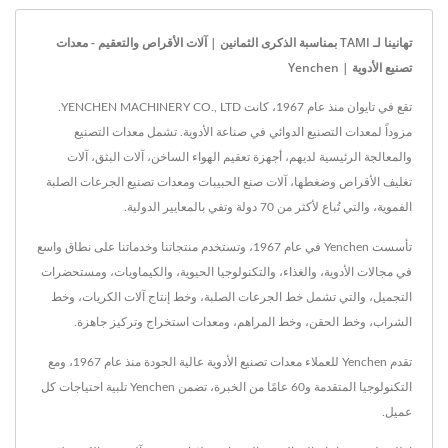
تهانينا لـ TAMI بمناسبة الذكرى الثمانين | آلات الأقراص والتعقيم - معدات
تصنيع الأدوية | Yenchen
تقع في تايوان منذ عام 1967، كانت YENCHEN MACHINERY CO., LTD.
مزوداً لمعدات التصنيع الدوائي في صناعة الأدوية. تشمل معدات التصنيع
والمعالجة الرئيسية لديهم، أجهزة تعقيم الهواء الساخن، آلات البثق، آلات
تغليف الأقراص وضغطها، آلات صنع الحبيبات ومعدات تصنيع الجرعات الصلبة
الفموية، والتي تُباع لأكثر من 70 دولة وتفي بالمعايير الدولية.
تأسست Yenchen في عام 1967، وتستخدم منتجاتنا وخدماتنا على نطاق واسع
في مجالات الأدوية، والغذاء، والتكنولوجيا الحيوية، والكيماويات، ومستحضرات
التجميل، والتي تشمل خط الجرعات الصلبة، وخط إنتاج آلات الكريات، وخط
الشراب، وخط الحقن، وخط المراهم، ومعدات استخراج وتركيز جاهزة.
تقدم Yenchen للعملاء معدات تصنيع الأدوية عالية الجودة منذ عام 1967، ومع
التكنولوجيا المتقدمة و60 عامًا من الخبرة، تضمن Yenchen تلبية احتياجات كل
عميل.